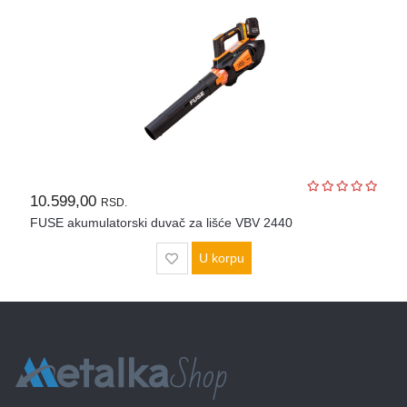
Agregati
Hidrofori
i
pumpe
Merni
instrumenti
Police
10.599,00
RSD.
FUSE akumulatorski duvač za lišće VBV 2440
U korpu