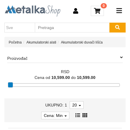
Kategorije
0
Akcija
Aparati
Novosti
za
Brendovi
varenje
Kontakt
Početna
Akumulatorski alati
Akumulatorski duvači lišća
Akumulatorski
alati
Proizvođač
Električni
alati
RSD
Cena od
10,599.00
do
10,599.00
Baštenski
alati
Vijačna
roba
UKUPNO: 1
20
Kompresori
Cena: Min
Usisivači