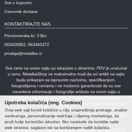
Sve o kupovini
Cenovnik dostave
KONTAKTIRAJTE NAS
Penzionerska br. 3 Bor
063426852; 063460372
prodaja@metalka.rs
Sve cene na ovom sajtu su iskazane u dinarima, PDV je uračunat
u cenu. MetalkaShop se maksimalno trudi da svi artikli na sajtu
budu prikazani sa ispravnim nazivima, specifikacijom,
fotografijama i cenama i ne možemo garantovati da su sve
navedene informacije i fotografije artikala na ovom sajtu u
potpunosti ispravne i potpune. Pre poručivanja savetujemo
Upotreba kolačića (eng. Cookies)
proveru stanja i ispravnost podataka. Ponudu za ostale artikle,
informacije o stanju lagera i aktuelnim cenama možete dobiti na
Ovaj web sajt koristi kolačiće u cilju unapređenja pretrage, analize
upit. Plaćanje se vrši gotovinski po preuzimanju robe ili virmanski -
saobraćaja, personalizacije sadržaja i ciljanog marketinga, da
bezgotovinski po predračunu nakon potvrde kupovine.
pruži bolje korisničko iskustvo. Ako nastavite da koristite naše
web stranice, saglasni ste sa korišćenjem naših kolačića.
DOO Metalka Bor © 2026. Sva prava zadržana. -
Izrada internet