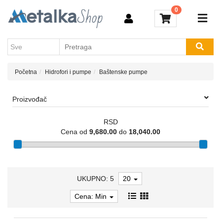
Kategorije
0
Akcija
Aparati
Novosti
za
Brendovi
varenje
Kontakt
Početna
Hidrofori i pumpe
Baštenske pumpe
Akumulatorski
alati
Proizvođač
Električni
alati
RSD
Cena od
9,680.00
do
18,040.00
Baštenski
alati
Vijačna
roba
UKUPNO: 5
20
Kompresori
Cena: Min
Usisivači