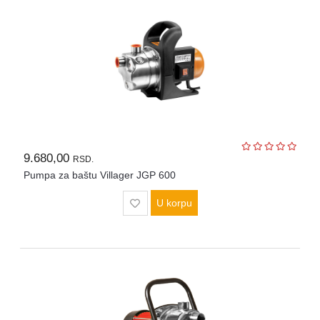
Agregati
Hidrofori
i
pumpe
Merni
instrumenti
Police
9.680,00
RSD.
Pumpa za baštu Villager JGP 600
U korpu