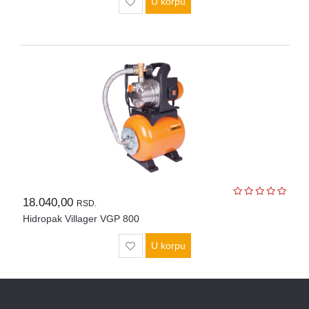
U korpu
18.040,00
RSD.
Hidropak Villager VGP 800
U korpu