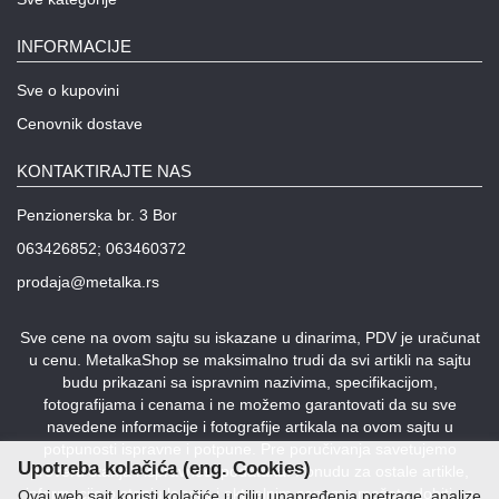
INFORMACIJE
Sve o kupovini
Cenovnik dostave
KONTAKTIRAJTE NAS
Penzionerska br. 3 Bor
063426852; 063460372
prodaja@metalka.rs
Sve cene na ovom sajtu su iskazane u dinarima, PDV je uračunat
u cenu. MetalkaShop se maksimalno trudi da svi artikli na sajtu
budu prikazani sa ispravnim nazivima, specifikacijom,
fotografijama i cenama i ne možemo garantovati da su sve
navedene informacije i fotografije artikala na ovom sajtu u
potpunosti ispravne i potpune. Pre poručivanja savetujemo
Upotreba kolačića (eng. Cookies)
proveru stanja i ispravnost podataka. Ponudu za ostale artikle,
informacije o stanju lagera i aktuelnim cenama možete dobiti na
Ovaj web sajt koristi kolačiće u cilju unapređenja pretrage, analize