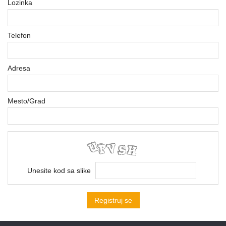
Lozinka
Agregati
Telefon
Hidrofori
i
pumpe
Adresa
Merni
instrumenti
Mesto/Grad
Police
Unesite kod sa slike
Registruj se