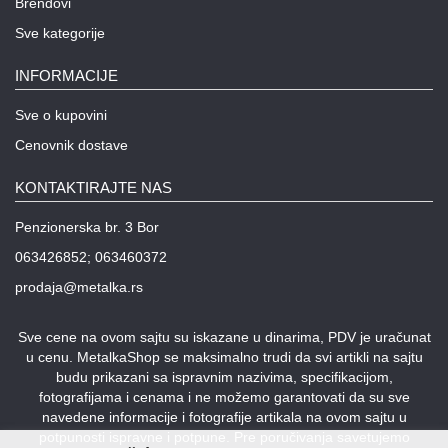
Brendovi
Sve kategorije
INFORMACIJE
Sve o kupovini
Cenovnik dostave
KONTAKTIRAJTE NAS
Penzionerska br. 3 Bor
063426852; 063460372
prodaja@metalka.rs
Sve cene na ovom sajtu su iskazane u dinarima, PDV je uračunat
u cenu. MetalkaShop se maksimalno trudi da svi artikli na sajtu
budu prikazani sa ispravnim nazivima, specifikacijom,
fotografijama i cenama i ne možemo garantovati da su sve
navedene informacije i fotografije artikala na ovom sajtu u
potpunosti ispravne i potpune. Pre poručivanja savetujemo