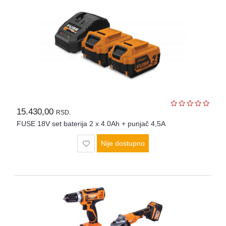
Agregati
Hidrofori
i
pumpe
Merni
instrumenti
Police
15.430,00
RSD.
FUSE 18V set baterija 2 x 4.0Ah + punjač 4,5A
Nije dostupno