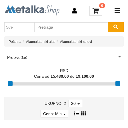
Kategorije
0
Akcija
Aparati
Novosti
za
Brendovi
varenje
Kontakt
Početna
Akumulatorski alati
Akumulatorski setovi
Akumulatorski
alati
Proizvođač
Električni
alati
RSD
Cena od
15,430.00
do
19,100.00
Baštenski
alati
Vijačna
roba
UKUPNO: 2
20
Kompresori
Cena: Min
Usisivači