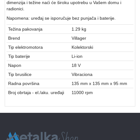
dimenzija i težine naći će široku upotrebu u Vašem domu i
radionici.
Napomena: uređaj se isporučuje bez punjača i baterije.
Težina pakovanja
1.29 kg
Brend
Villager
Tip elektromotora
Kolektorski
Tip baterije
Li-ion
Napon
18 V
Tip brusilice
Vibraciona
Radna površina
135 mm x 135 mm x 95 mm
Broj obrtaja - el./aku. uređaji
11000 rpm