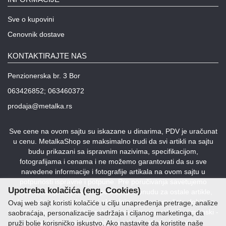
Sve o kupovini
Cenovnik dostave
KONTAKTIRAJTE NAS
Penzionerska br. 3 Bor
063426852; 063460372
prodaja@metalka.rs
Sve cene na ovom sajtu su iskazane u dinarima, PDV je uračunat
u cenu. MetalkaShop se maksimalno trudi da svi artikli na sajtu
budu prikazani sa ispravnim nazivima, specifikacijom,
fotografijama i cenama i ne možemo garantovati da su sve
navedene informacije i fotografije artikala na ovom sajtu u
potpunosti ispravne i potpune. Pre poručivanja savetujemo
Upotreba kolačića (eng. Cookies)
proveru stanja i ispravnost podataka. Ponudu za ostale artikle,
informacije o stanju lagera i aktuelnim cenama možete dobiti na
Ovaj web sajt koristi kolačiće u cilju unapređenja pretrage, analize
upit. Plaćanje se vrši gotovinski po preuzimanju robe ili virmanski -
saobraćaja, personalizacije sadržaja i ciljanog marketinga, da
bezgotovinski po predračunu nakon potvrde kupovine.
pruži bolje korisničko iskustvo. Ako nastavite da koristite naše