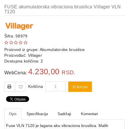
FUSE akumulatorska vibraciona brusilica Villager VLN
Agregati
7120
Hidrofori
i
pumpe
Šifra: 58979
Merni
Proizvod iz grupe:
Akumulatorske brusilice
instrumenti
Proizvođač:
Villager
Dostupna količina: 2
Police
4.230,00
RSD.
WebCena:
Količina
U korpu
Opis
Specifikacija
Sadržaji
Komentari
Fuse VLN 7120 je lagana aku vibraciona brusilica. Malih