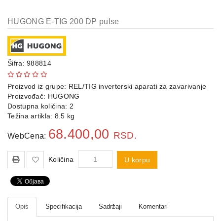
Agregati
HUGONG E-TIG 200 DP pulse
Hidrofori
i
pumpe
Šifra: 988814
Merni
instrumenti
Proizvod iz grupe:
REL/TIG inverterski aparati za zavarivanje
Proizvođač:
HUGONG
Dostupna količina: 2
Police
Težina artikla: 8.5 kg
68.400,00
RSD.
WebCena:
Količina
U korpu
Opis
Specifikacija
Sadržaji
Komentari