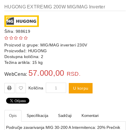
HUGONG EXTREMIG 200W MIG/MAG Inverter
Agregati
Hidrofori
i
Šifra: 988619
pumpe
Merni
Proizvod iz grupe:
MIG/MAG inverteri 230V
instrumenti
Proizvođač:
HUGONG
Dostupna količina: 2
Težina artikla: 15 kg
Police
57.000,00
RSD.
WebCena:
Količina
U korpu
Opis
Specifikacija
Sadržaji
Komentari
Područje zavarivanja MIG 30-200 A Intermitenca: 20% Prečnik