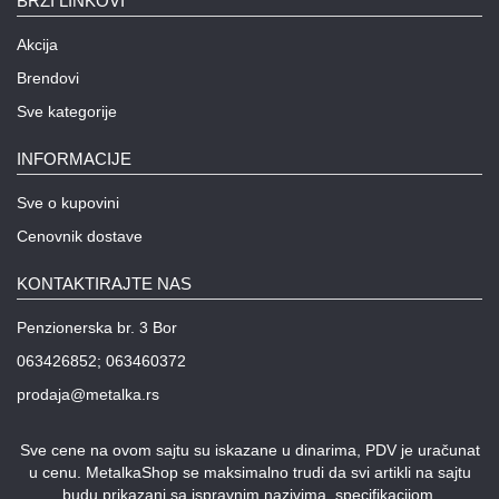
BRZI LINKOVI
Akcija
Brendovi
Sve kategorije
INFORMACIJE
Sve o kupovini
Cenovnik dostave
KONTAKTIRAJTE NAS
Penzionerska br. 3 Bor
063426852; 063460372
prodaja@metalka.rs
Sve cene na ovom sajtu su iskazane u dinarima, PDV je uračunat
u cenu. MetalkaShop se maksimalno trudi da svi artikli na sajtu
budu prikazani sa ispravnim nazivima, specifikacijom,