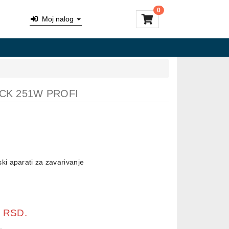
0
Moj nalog
K 251W PROFI
ki aparati za zavarivanje
0
RSD.