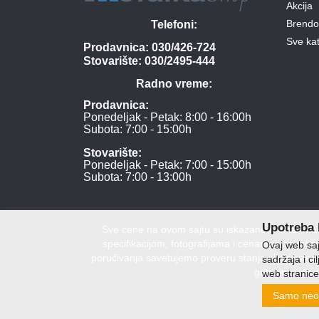
Akcija
Brendo
Telefoni:
Sve kat
Prodavnica:
030/426-724
Stovarište:
030/2495-444
Radno vreme:
Prodavnica:
Ponedeljak - Petak: 8:00 - 16:00h
Subota: 7:00 - 15:00h
Stovarište:
Ponedeljak - Petak: 7:00 - 15:00h
Subota: 7:00 - 13:00h
Upotreba 
Sve cene na ovom sajtu su iskazane u dinarima, 
specifikacijom, fotografijama i cenama i ne može
Ovaj web sajt
poručivanja savetujemo proveru stanja i ispravnost
sadržaja i ci
gotovinski po 
web stranice
DOO Me
Samo neo