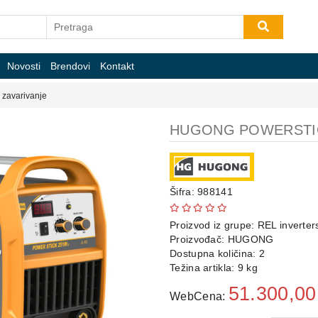
Novosti
Brendovi
Kontakt
a zavarivanje
HUGONG POWERSTIC
Šifra: 988141
Proizvod iz grupe:
REL inverters
Proizvođač:
HUGONG
Dostupna količina: 2
Težina artikla: 9 kg
51.300,0
WebCena: