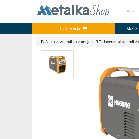
Kategorije
Akcija
Početna
Aparati za varenje
REL inverterski aparati z