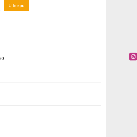
U korpu
30