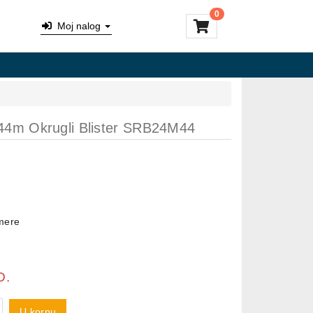
0
Moj nalog
44m Okrugli Blister SRB24M44
imere
D.
U korpu