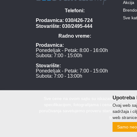
Akcija
Brendo
Telefoni:
Sve kat
Prodavnica:
030/426-724
Stovarište:
030/2495-444
Radno vreme:
Prodavnica:
Ponedeljak - Petak: 8:00 - 16:00h
Subota: 7:00 - 15:00h
Stovarište:
Ponedeljak - Petak: 7:00 - 15:00h
Subota: 7:00 - 13:00h
Upotreba 
Sve cene na ovom sajtu su iskazane u dinarima, 
specifikacijom, fotografijama i cenama i ne može
Ovaj web sajt
poručivanja savetujemo proveru stanja i ispravnost
sadržaja i ci
gotovinski po 
web stranice
DOO Me
Samo neo