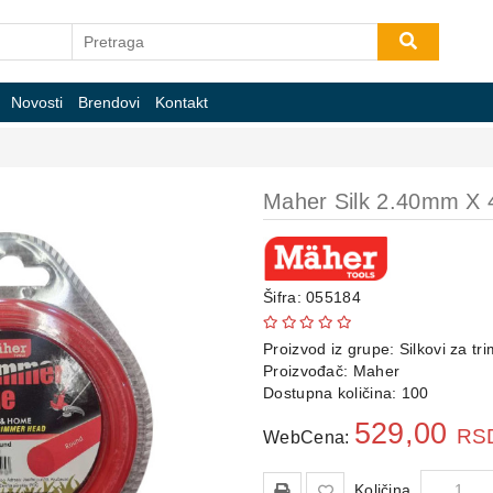
Novosti
Brendovi
Kontakt
Maher Silk 2.40mm X 
Šifra: 055184
Proizvod iz grupe:
Silkovi za tr
Proizvođač:
Maher
Dostupna količina: 100
529,00
RS
WebCena:
Količina