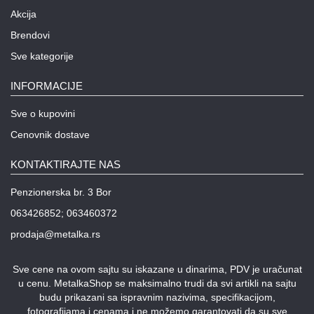
Akcija
Brendovi
Sve kategorije
INFORMACIJE
Sve o kupovini
Cenovnik dostave
KONTAKTIRAJTE NAS
Penzionerska br. 3 Bor
063426852; 063460372
prodaja@metalka.rs
Sve cene na ovom sajtu su iskazane u dinarima, PDV je uračunat
u cenu. MetalkaShop se maksimalno trudi da svi artikli na sajtu
budu prikazani sa ispravnim nazivima, specifikacijom,
fotografijama i cenama i ne možemo garantovati da su sve