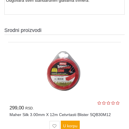
Odgovara svim standardnim glavama trimera.
Srodni proizvodi
299,00
RSD.
Maher Silk 3.00mm X 12m Cetvrtasti Blister SQB30M12
U korpu