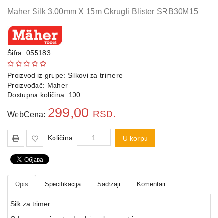
Maher Silk 3.00mm X 15m Okrugli Blister SRB30M15
Agregati
Hidrofori
i
Šifra: 055183
pumpe
Merni
Proizvod iz grupe:
Silkovi za trimere
instrumenti
Proizvođač:
Maher
Dostupna količina: 100
Police
299,00
RSD.
WebCena:
Količina
U korpu
Opis
Specifikacija
Sadržaji
Komentari
Silk za trimer.