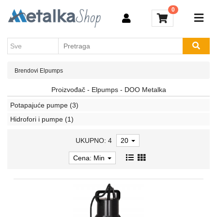
Kategorije
0
Akcija
Aparati
Novosti
za
Brendovi
varenje
Kontakt
Brendovi
Elpumps
Akumulatorski
alati
Proizvođač - Elpumps - DOO Metalka
Električni
Potapajuće pumpe
(3)
alati
Hidrofori i pumpe
(1)
Baštenski
UKUPNO: 4
20
alati
Cena: Min
Vijačna
roba
Kompresori
Usisivači