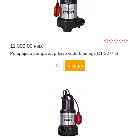
Agregati
Hidrofori
i
pumpe
11.300,00
RSD.
Merni
Potapajuća pumpa za prljavu vodu Elpumps CT 3274 S
instrumenti
U korpu
Police