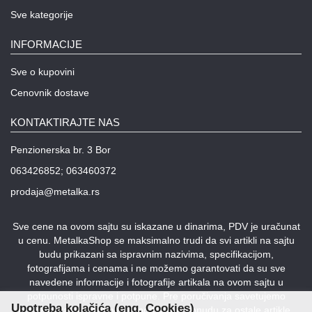
Sve kategorije
INFORMACIJE
Sve o kupovini
Cenovnik dostave
KONTAKTIRAJTE NAS
Penzionerska br. 3 Bor
063426852; 063460372
prodaja@metalka.rs
Sve cene na ovom sajtu su iskazane u dinarima, PDV je uračunat
u cenu. MetalkaShop se maksimalno trudi da svi artikli na sajtu
budu prikazani sa ispravnim nazivima, specifikacijom,
fotografijama i cenama i ne možemo garantovati da su sve
navedene informacije i fotografije artikala na ovom sajtu u
potpunosti ispravne i potpune. Pre poručivanja savetujemo
Upotreba kolačića (eng. Cookies)
proveru stanja i ispravnost podataka. Ponudu za ostale artikle,