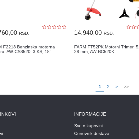
760,00
14.940,00
RSD.
RSD.
 F2218 Benzinska motorna
FARM FT52PK Motorni Trimer, 5
era, AW-CS8520, 3 KS, 18''
28 mm, AW-BC520K
1
2
>
>>
LINKOVI
INFORMACIJE
Sve o kupovini
vi
Cenovnik dostave