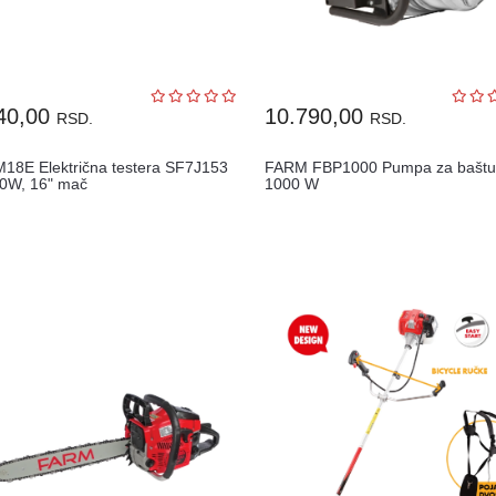
40,00
10.790,00
RSD.
RSD.
18E Električna testera SF7J153
FARM FBP1000 Pumpa za baštu
00W, 16" mač
1000 W