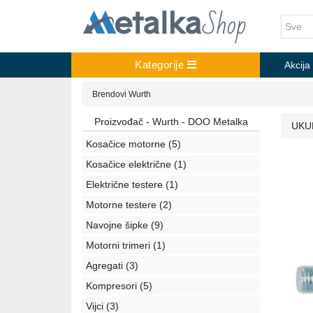
Kategorije
Akcija
Brendovi
Wurth
Proizvođač - Wurth - DOO Metalka
UKU
Kosačice motorne
(5)
Kosačice električne
(1)
Električne testere
(1)
Motorne testere
(2)
Navojne šipke
(9)
Motorni trimeri
(1)
Agregati
(3)
Kompresori
(5)
Vijci
(3)