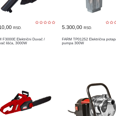
10,00
5.300,00
RSD.
RSD.
 F3000E Električni Duvač /
FARM TP01252 Električna potap
vač lišća, 3000W
pumpa 300W