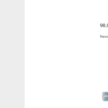
98
Navo