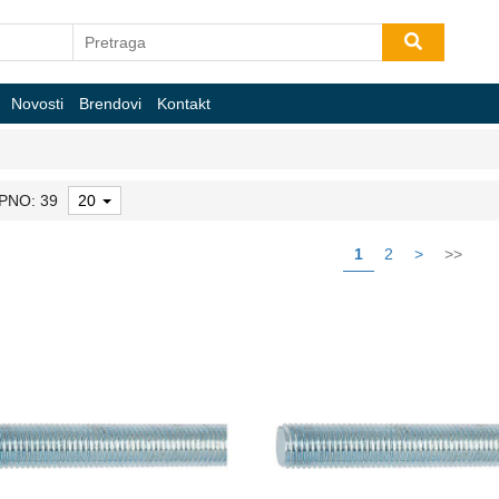
Novosti
Brendovi
Kontakt
PNO: 39
20
1
2
>
>>