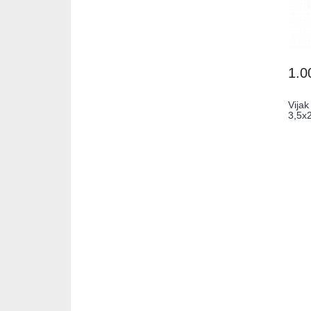
1.0
Vijak
3,5x